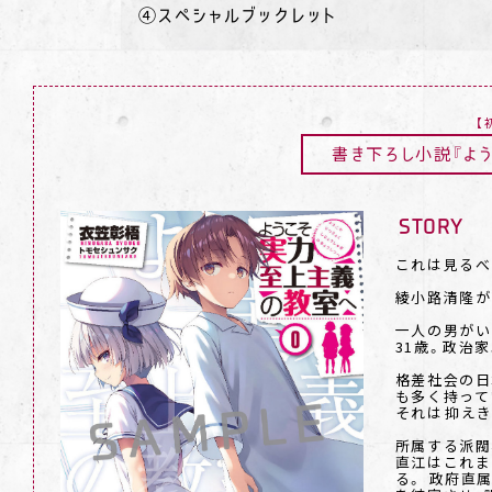
④スペシャルブックレット
【
書き下ろし小説
『よ
STORY
これは見るべ
綾小路清隆が
一人の男がい
31歳。政治家
格差社会の日
も多く持って
それは―――抑
所属する派閥
直江はこれま
る。 政府直