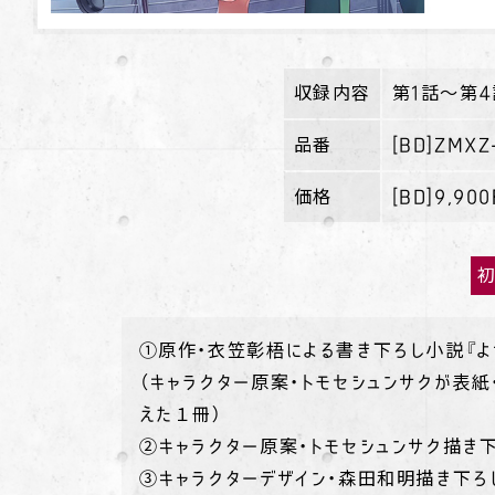
収録内容
第1話～第4
品番
[BD]ZMXZ
価格
[BD]9,90
①原作・衣笠彰梧による書き下ろし小説
『
（キャラクター原案・トモセシュンサクが表
えた１冊）
②キャラクター原案・トモセシュンサク描き
③キャラクターデザイン・森田和明描き下ろ