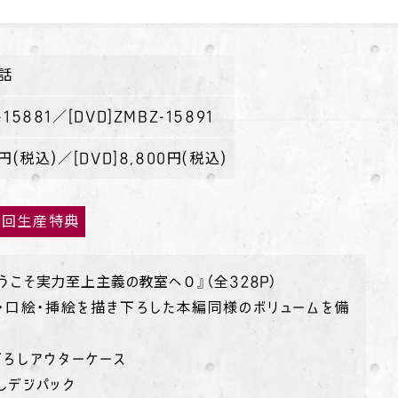
話
-15881
／
[DVD]ZMBZ-15891
0円(税込)
／
[DVD]8,800円(税込)
初回生産特典
ようこそ実力至上主義の教室へ０』（全328P）
紙・口絵・挿絵を描き下ろした本編同様のボリュームを備
下ろしアウターケース
しデジパック