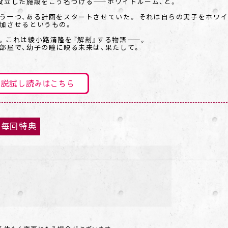
設立した施設をこう名づける――ホワイトルーム、と。
う一つ、ある計画をスタートさせていた。 それは自らの実子をホワ
加させるというもの。
。これは綾小路清隆を『解剖』する物語――。
部屋で、幼子の瞳に映る未来は、果たして。
説試し読みはこちら
毎回特典