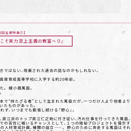
初回生産特典①】
うこそ実力至上主義の教室へ０』
きではない、隠蔽された過去の話なのかもしれない。
高度育成高等学校に入学する約20年前。
た。 綾小路篤臣。
。
本で“持たざる者”として生まれた篤臣だが、一つだけ人より他者より
いたものがあった。
えきれず、いつまでも膨張し続ける『野心』。
、直江派のトップ直江仁之助に付き従い、汚れ仕事を行ってきた篤臣
での苦労に報いるチャンスとして、１つの極秘プロジェクトを提示す
属の人材育成計画、機関の設立――。 野心のために奔走する篤臣はそ