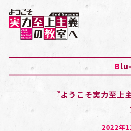
B
lu
『ようこそ実力至上主義
2022年