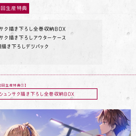
初回生産特典
ンサク描き下ろし全巻収納BOX
ンサク描き下ろしアウターケース
明描き下ろしデジパック
初回生産特典①】
セシュンサク描き下ろし
全巻収納BOX