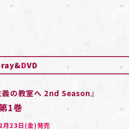
-ray&
D
VD
の教室へ 2nd Season』
第1巻
12月23日(金)発売