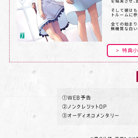
を結実させ、
そして彼はも
トルームに参
全ての始まり
無機質な白い
特典小
①WEB予告
②ノンクレジットOP
③オーディオコメンタリー