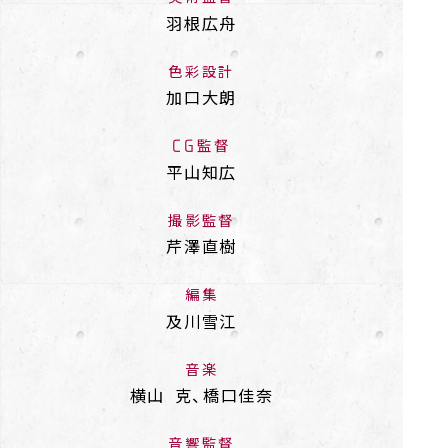
羽根広舟
色彩設計
加口大朗
CG監督
平山知広
撮影監督
芹澤直樹
編集
及川雪江
音楽
横山 克、橋口佳奈
音響監督