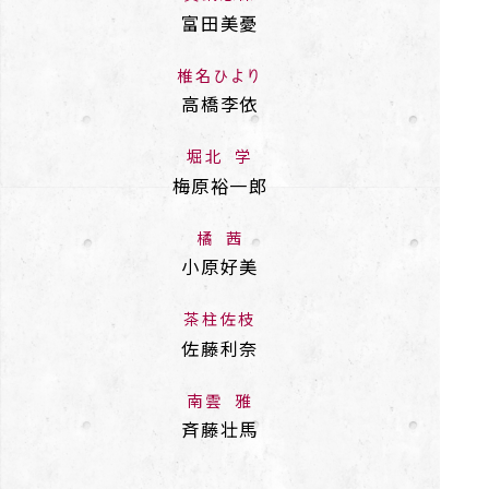
富田美憂
椎名ひより
高橋李依
堀北 学
梅原裕一郎
橘 茜
小原好美
茶柱佐枝
佐藤利奈
南雲 雅
斉藤壮馬