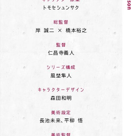
トモセシュンサク
総監督
岸 誠二 × 橋本裕之
監督
仁昌寺義人
シリーズ構成
風埜隼人
キャラクターデザイン
森田和明
美術設定
長池未来、平柳 悟
美術監督