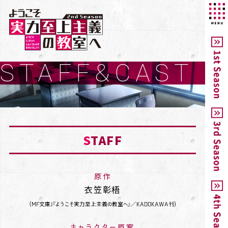
STAFF&CAST
S
TAFF
原作
衣笠彰梧
(MF文庫J『ようこそ実力至上主義の教室へ』／KADOKAWA刊)
キャラクター原案