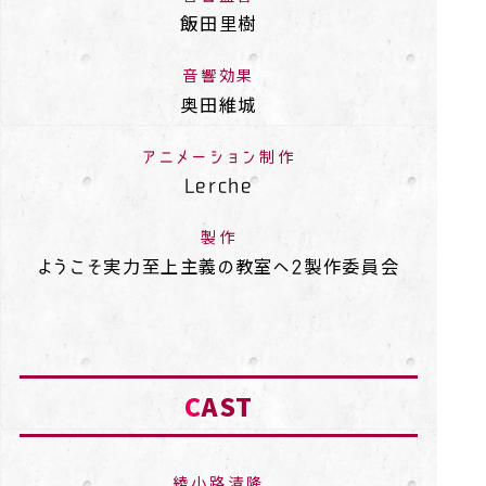
飯田里樹
音響効果
奥田維城
アニメーション制作
Lerche
製作
ようこそ実力至上主義の教室へ2製作委員会
C
AST
綾小路清隆