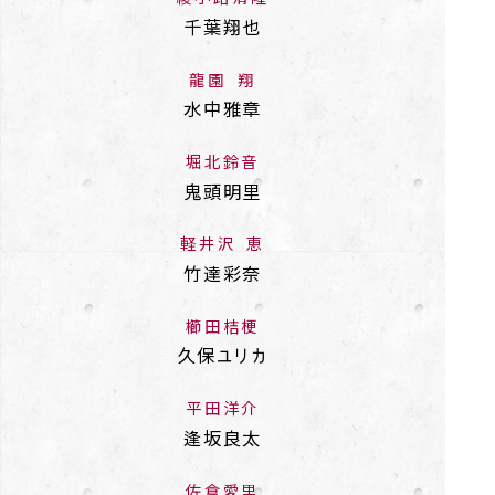
千葉翔也
龍園 翔
水中雅章
堀北鈴音
鬼頭明里
軽井沢 恵
竹達彩奈
櫛󠄁田桔梗
久保ユリカ
平田洋介
逢坂良太
佐倉愛里