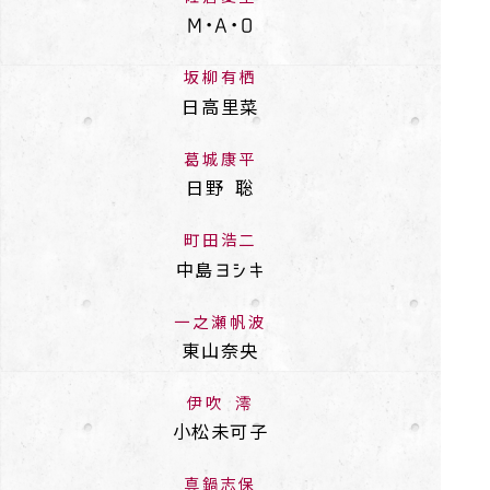
M・A・O
坂柳有栖
日高里菜
葛城康平
日野 聡
町田浩二
中島ヨシキ
一之瀬帆波
東山奈央
伊吹 澪
小松未可子
真鍋志保