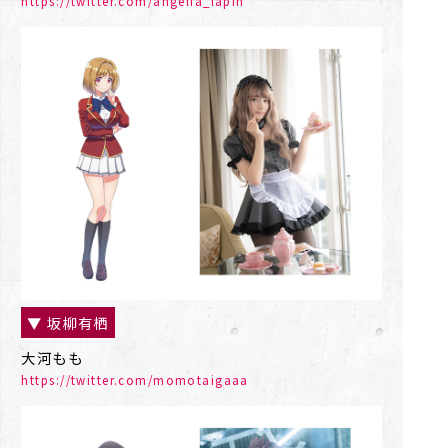
https://twitter.com/angelia_lapin
▼ 坂柳有栖
大河もも
https://twitter.com/momotaigaaa