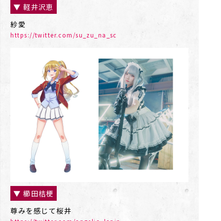
▼ 軽井沢恵
紗愛
https://twitter.com/su_zu_na_sc
▼ 櫛󠄁田桔梗
尊みを感じて桜井