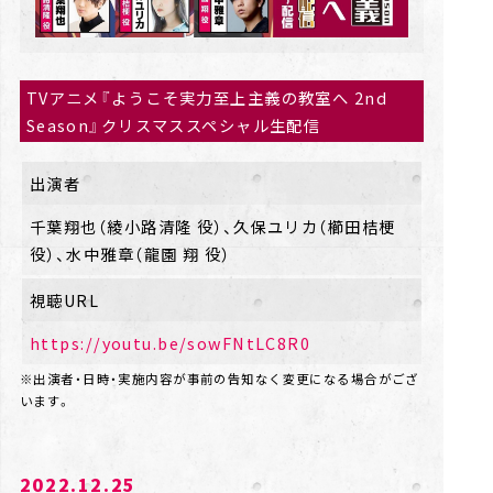
TVアニメ『ようこそ実力至上主義の教室へ 2nd
Season』クリスマススペシャル生配信
出演者
千葉翔也（綾小路清隆 役）、久保ユリカ（櫛田桔梗
役）、水中雅章（龍園 翔 役）
視聴URL
https://youtu.be/sowFNtLC8R0
※出演者・日時・実施内容が事前の告知なく変更になる場合がござ
います。
2022.12.25