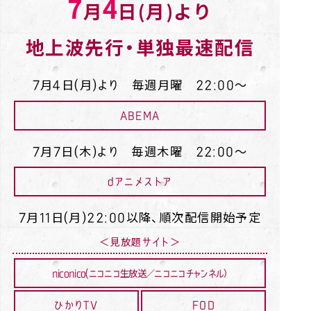
7
4
月
日(月)より
地上波先行・単独最速配信
7月4日(月)より 毎週月曜 22:00～
ABEMA
7月7日(木)より 毎週木曜 22:00～
dアニメストア
7月11日(月)22:00以降、順次配信開始予定
＜見放題サイト＞
niconico(ニコニコ生放送／ニコニコチャンネル）
ひかりTV
FOD