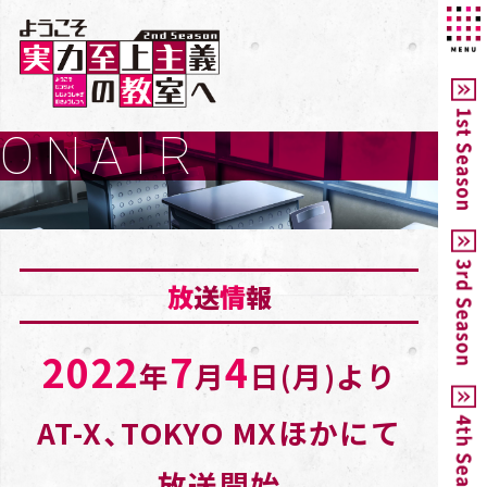
ONAIR
放
送
情
報
2022
7
4
年
月
日(月)より
AT-X、TOKYO MXほかにて
放送開始