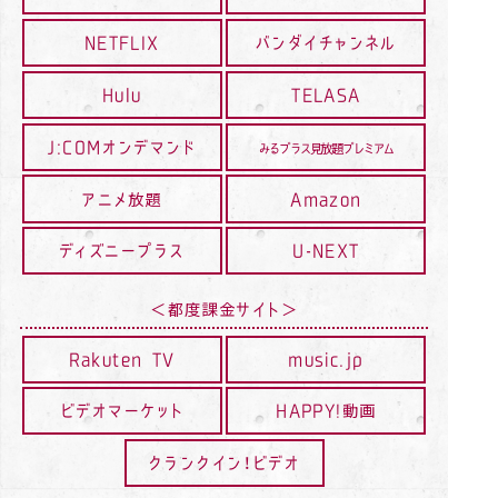
NETFLIX
バンダイチャンネル
Hulu
TELASA
J:COMオンデマンド
みるプラス見放題プレミアム
アニメ放題
Amazon
ディズニープラス
U-NEXT
＜都度課金サイト＞
Rakuten TV
music.jp
ビデオマーケット
HAPPY!動画
クランクイン！ビデオ